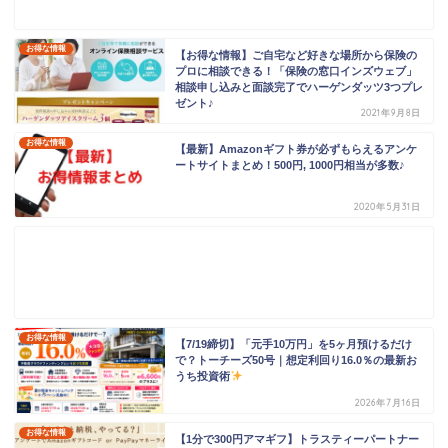
お得な情報
【お得な情報】ご自宅など好きな場所から保険の
プロに相談できる！「保険の窓口インズウェブ」
相談申し込みと面談完了でハーゲンダッツ3つプレ
ゼント♪
2021年9月8日
お得な情報
【最新】Amazonギフト券が必ずもらえるアンケ
ートサイトまとめ！500円, 1000円相当が多数♪
2020年5月31日
お得な情報
【7/19締切】「元手10万円」を5ヶ月預けるだけ
で？トーチーズ50号｜想定利回り16.0％の最新お
うち投資術
2026年7月16日
お得な情報
【1分で300円アマギフ】トラスティーパートナー