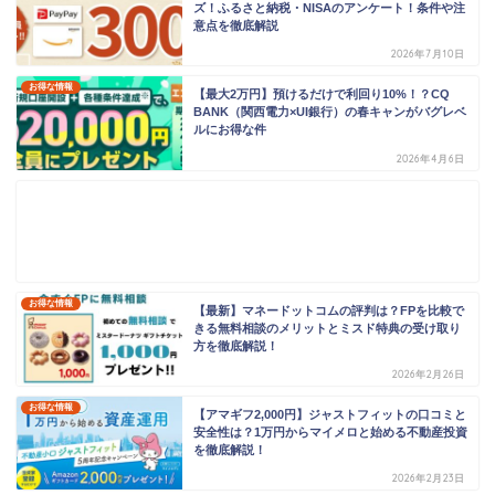
ズ！ふるさと納税・NISAのアンケート！条件や注
意点を徹底解説
2026年7月10日
お得な情報
【最大2万円】預けるだけで利回り10%！？CQ
BANK（関西電力×UI銀行）の春キャンがバグレベ
ルにお得な件
2026年4月6日
お得な情報
【最新】マネードットコムの評判は？FPを比較で
きる無料相談のメリットとミスド特典の受け取り
方を徹底解説！
2026年2月26日
お得な情報
【アマギフ2,000円】ジャストフィットの口コミと
安全性は？1万円からマイメロと始める不動産投資
を徹底解説！
2026年2月23日