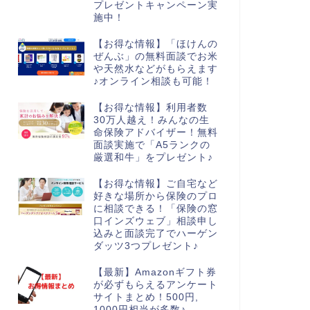
プレゼントキャンペーン実
施中！
【お得な情報】「ほけんの
ぜんぶ」の無料面談でお米
や天然水などがもらえます
♪オンライン相談も可能！
【お得な情報】利用者数
30万人越え！みんなの生
命保険アドバイザー！無料
面談実施で「A5ランクの
厳選和牛」をプレゼント♪
【お得な情報】ご自宅など
好きな場所から保険のプロ
に相談できる！「保険の窓
口インズウェブ」相談申し
込みと面談完了でハーゲン
ダッツ3つプレゼント♪
【最新】Amazonギフト券
が必ずもらえるアンケート
サイトまとめ！500円,
1000円相当が多数♪