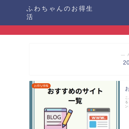
ふわちゃんのお得生
活
― 
2
お得な情報
こ
る
ン