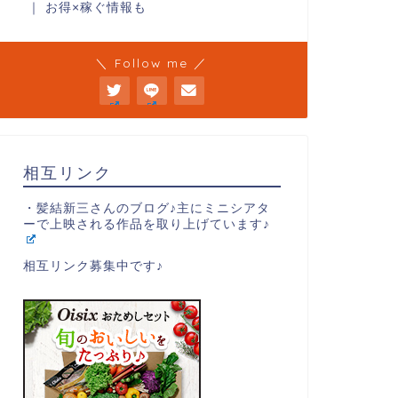
｜ お得×稼ぐ情報も
＼ Follow me ／
相互リンク
・髪結新三さんのブログ♪主にミニシアタ
ーで上映される作品を取り上げています♪
相互リンク募集中です♪