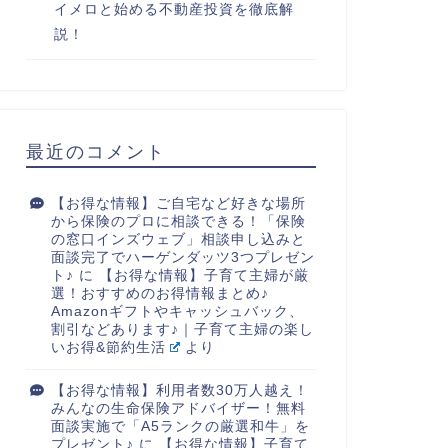
イメロと始める不動産投資を徹底解
説！
最近のコメント
【お得な情報】ご自宅など好きな場所
から保険のプロに相談できる！「保険
の窓口インズウェブ」相談申し込みと
面談完了でハーゲンダッツ3つプレゼン
ト♪
に
【お得な情報】子育て主婦が厳
選！おすすめのお得情報まとめ♪
Amazonギフトやキャッシュバック、
割引などあります♪｜子育て主婦の楽し
いお得&節約生活
より
【お得な情報】利用者数30万人越え！
みんなの生命保険アドバイザー！無料
面談実施で「A5ランクの厳選和牛」を
プレゼント♪
に
【お得な情報】子育て