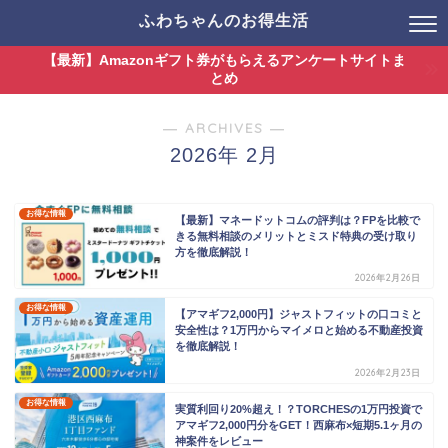
ふわちゃんのお得生活
【最新】Amazonギフト券がもらえるアンケートサイトま
とめ
― ARCHIVES ―
2026年 2月
お得な情報
【最新】マネードットコムの評判は？FPを比較で
きる無料相談のメリットとミスド特典の受け取り
方を徹底解説！
2026年2月26日
お得な情報
【アマギフ2,000円】ジャストフィットの口コミと
安全性は？1万円からマイメロと始める不動産投資
を徹底解説！
2026年2月23日
お得な情報
実質利回り20%超え！？TORCHESの1万円投資で
アマギフ2,000円分をGET！西麻布×短期5.1ヶ月の
神案件をレビュー