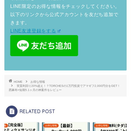
LINE限定のお得な情報をチェックしてください。
以下のリンクから公式アカウントを友だち追加で
きます。
LINE友達登録をする
HOME
お得な情報
実質利回り20%超え！？TORCHESの1万円投資でアマギフ2,000円分をGET！
西麻布×短期5.1ヶ月の神案件をレビュー
RELATED POST
な情報
お得な情報
お得な情報