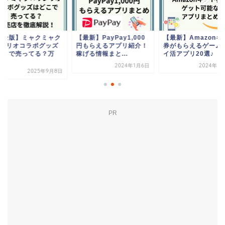
新】PayPay1,000
【最新】Amazonギフト
【完全版】ミャクミ
もらえるアプリ紹介！
券がもらえるゲーム、ポ
×サンリオコラボグ
る情報まと...
イ活アプリ20選♪
はどこで売ってる？
博...
2024年1月6日
2024年6月15日
2025年9
PR